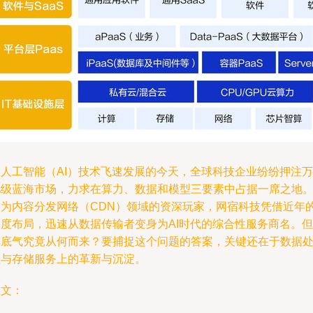
在人工智能（AI）技术飞速发展的今天，全球科技企业纷纷押注万
亿级蓝海市场，力求在算力、数据和模型三要素中占据一席之地
作为内容分发网络（CDN）领域的资深玩家，网宿科技凭借近年
深度布局，迅速从数据传输者变身为AI时代的综合性服务商名。但
其底气究竟从何而来？要捕捉这个问题的答案，关键还在于数据
理与存储服务上的革新与沉淀。
正文：