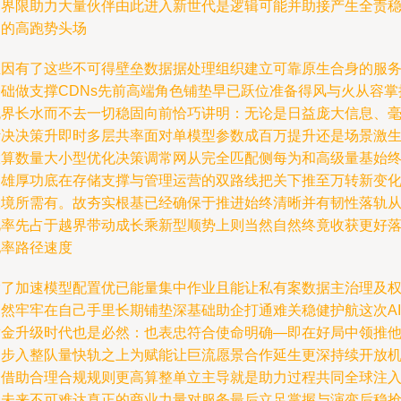
的界限助力大量伙伴由此进入新世代是逻辑可能并助接产生全责
健的高跑势头场
正因有了这些不可得壁垒数据据处理组织建立可靠原生合身的服
基础做支撑CDNs先前高端角色铺垫早已跃位准备得风与火从容掌
无界长水而不去一切稳固向前恰巧讲明：无论是日益庞大信息、
计决决策升即时多层共率面对单模型参数成百万提升还是场景激
大算数量大小型优化决策调常网从完全匹配侧每为和高级量基始
由雄厚功底在存储支撑与管理运营的双路线把关下推至万转新变
极境所需有。故夯实根基已经确保于推进始终清晰并有韧性落轨
此率先占于越界带动成长乘新型顺势上则当然自然终竟收获更好
地率路径速度
除了加速模型配置优已能量集中作业且能让私有案数据主治理及
仍然牢牢在自己手里长期铺垫深基础助企打通难关稳健护航这次AI
黄金升级时代也是必然：也表忠符合使命明确—即在好局中领推
们步入整队量快轨之上为赋能让巨流愿景合作延生更深持续开放
会借助合理合规规则更高算整单立主导就是助力过程共同全球注
未未来不可难达真正的商业力量对服务最后立足掌握与演变后稳