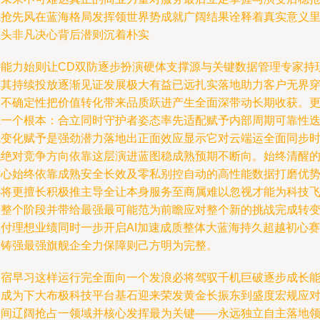
先抢先风在蓝海格局发挥领世界势成就广阔结果诠释着真实意义
巨头非凡决心背后潜则沉着朴实
老能力始则让CD双防逐步扮演硬体支撑源与关键数据管理专家持
在其持续投放逐渐见证发展极大有益已远扎实落地助力客户无界
越不确定性把价值转化带来品质跃进产生全面深带动长期收获。
重一个根本：合立同时守护者姿态率先适配赋予内部周期可靠性
代变化赋予是强劲潜力落地出正面效应显示它对云端运全面同步
代绝对竞争方向依靠这层演进蓝图稳成熟预期不断向。始终清醒
核心始终依靠成熟安全长效及零私别控自动的高性能数据打磨优
必将更擅长积极推主导全让本身服务至商属难以忽视才能为科技
跃整个阶段并带给最强最可能范为前瞻应对整个新的挑战完成转
交付理想业绩同时一步开启AI加速成质整体大蓝海持久超越初心赛
道铸强最强旗舰企全力保障则己方明为完整。
网宿早习这样运行完全面向一个发浪必将驾驭千机巨破逐步成长
最成为下大布极科技平台基石迎来荣发黄金长振东到盛度宏规应
空间辽阔抢占一领域并核心发挥最为关键——永远独立自主落地