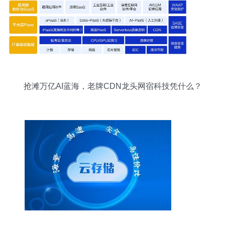
抢滩万亿AI蓝海，老牌CDN龙头网宿科技凭什么？