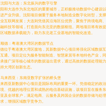
. 沈阳与大连：东北振兴的数字引擎
沈阳和大连作为东北地区的重要城市，正积极推动数据中心建设
促进产业升级。沈阳项目侧重于服务本地制造业数字化转型，支
工业互联网发展；大连则凭借其沿海区位优势，聚焦于跨境电商
金融科技等领域，打造面向东北亚的数据枢纽。两地项目将有效
升区域数据承载能力，助力东北老工业基地的智能化改造。
. 顺德：粤港澳大湾区的数据节点
顺德位于粤港澳大湾区腹地，其新数据中心项目将强化区域数据
联互通。项目定位为服务智能制造、智慧家居等本地特色产业，
时承接广深等核心城市的数据溢出需求，通过高效的数据处理能
支持大湾区创新生态。
. 马来西亚：东南亚数字扩张的桥头堡
马来西亚新数据中心项目是国际布局的重要一环。凭借稳定的政
环境、优越的地理位置和成熟的电信基础设施，该项目旨在服务
南亚及全球客户，满足电商、云服务及跨国企业的数据存储与处
需求，增强区域数字竞争力。